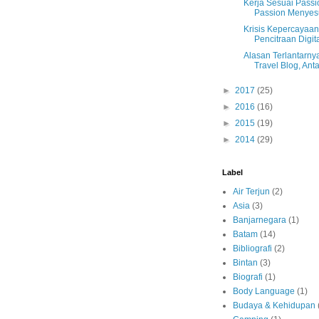
Kerja Sesuai Passi
Passion Menyesu
Krisis Kepercayaan
Pencitraan Digita
Alasan Terlantarn
Travel Blog, Antar
►
2017
(25)
►
2016
(16)
►
2015
(19)
►
2014
(29)
Label
Air Terjun
(2)
Asia
(3)
Banjarnegara
(1)
Batam
(14)
Bibliografi
(2)
Bintan
(3)
Biografi
(1)
Body Language
(1)
Budaya & Kehidupan