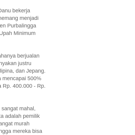
Danu bekerja
 memang menjadi
ten Purbalingga
 (Upah Minimum
ahanya berjualan
nyakan justru
ilipina, dan Jepang.
sa mencapai 500%
a Rp. 400.000 - Rp.
a sangat mahal,
a adalah pemilik
angat murah
ingga mereka bisa