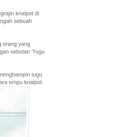
rajin knalpot di
engah sebuah
g orang yang
gan sebutan 'Tugu
 menghampiri tugu
ara empu knalpot.