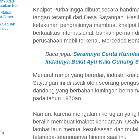
on? Atau
aikan Ke...
Knalpot Purbalingga dibuat secara handma
 Akibat
tangan terampil dari Desa Sayangan. Hasil
l Gener...
ketekunan pengrajinnya membuat knalpot 
ya Sebuah
a Jur...
berkualitas internasional, bahkan pernah 
perusahaan mobil terkenal, Mercedes Ben
Baca juga:
Seramnya Cerita Kuntila
Indahnya Bukit Ayu Kaki Gunung S
Menurut rumor yang beredar, industri knal
Sayangan ini di awali oleh seorang peng
dandang yang berbahan kuningan bernam
pada tahun 1970an.
Namun, karena mengalami kerugian yang b
beralih membuat knalpot kendaraan. Usah
lambat laun menuai kesuksesan dan mulai d
(8)
tetangga-tetangganya hingga saat ini.