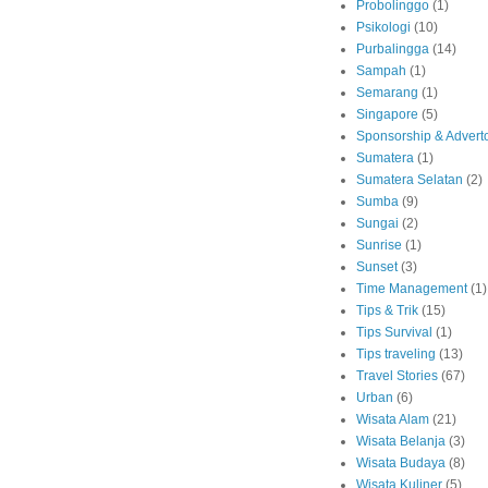
Probolinggo
(1)
Psikologi
(10)
Purbalingga
(14)
Sampah
(1)
Semarang
(1)
Singapore
(5)
Sponsorship & Adverto
Sumatera
(1)
Sumatera Selatan
(2)
Sumba
(9)
Sungai
(2)
Sunrise
(1)
Sunset
(3)
Time Management
(1)
Tips & Trik
(15)
Tips Survival
(1)
Tips traveling
(13)
Travel Stories
(67)
Urban
(6)
Wisata Alam
(21)
Wisata Belanja
(3)
Wisata Budaya
(8)
Wisata Kuliner
(5)