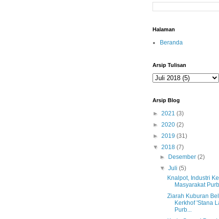
Halaman
Beranda
Arsip Tulisan
Arsip Blog
►
2021
(3)
►
2020
(2)
►
2019
(31)
▼
2018
(7)
►
Desember
(2)
▼
Juli
(5)
Knalpot, Industri 
Masyarakat Purb
Ziarah Kuburan Be
Kerkhof 'Stana L
Purb...