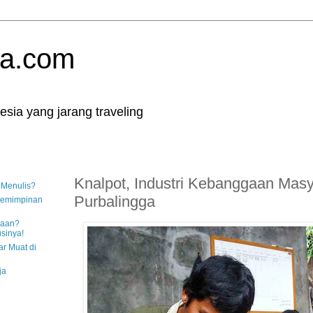
ra.com
esia yang jarang traveling
Knalpot, Industri Kebanggaan Masy
 Menulis?
Purbalingga
pemimpinan
jaan?
sinya!
ar Muat di
ja