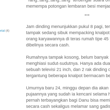
"Tang..tang..tang..tang" terdengar suara 
memempa potongan lembaran besi menjadi
...
Jam dinding menunjukkan pukul 8 pagi, t
rial
(4)
tampak sedang sibuk mempacking knalpot
orang karyawannya di teras rumah tipe 45
dibelinya secara cash.
Rumahnya tampak kosong, belum banyak 
menghiasi sudut-sudutnya. Hanya ada dua 
sebuah televisi 21 inch, dan 2 rak dinding 
tergantung beberapa knalpot bermacam be
Umurnya baru 24, minggu depan dia akan
pujaannya yang sudah ia kencani selama h
pernah terbayangkan bagi Danu bisa mem
secara cash sekaligus melamar sang gadis