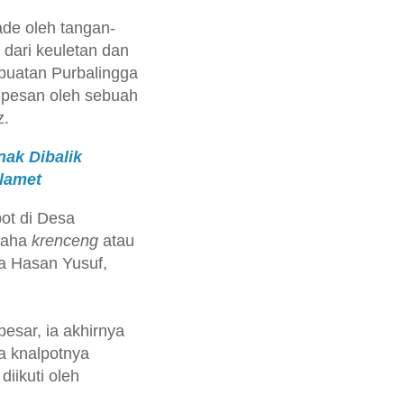
de oleh tangan-
 dari keuletan dan
buatan Purbalingga
dipesan oleh sebuah
z.
nak Dibalik
lamet
pot di Desa
usaha
krenceng
atau
a Hasan Yusuf,
esar, ia akhirnya
a knalpotnya
iikuti oleh